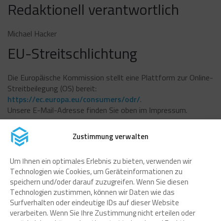
Redaktionell verantwortlich
Michael Hacker
EU-Streitschlichtung
Die Europäische Kommission stellt eine Plattform zur Online-
Streitbeilegung (OS) bereit:
https://ec.europa.eu/consumers/odr/
.
Unsere E-Mail-Adresse finden Sie oben im Impressum.
Verbraucher­streit­
Zustimmung verwalten
beilegung/Universal­
Um Ihnen ein optimales Erlebnis zu bieten, verwenden wir
schlichtungs­stelle
Technologien wie Cookies, um Geräteinformationen zu
speichern und/oder darauf zuzugreifen. Wenn Sie diesen
Technologien zustimmen, können wir Daten wie das
Wir sind nicht bereit oder verpflichtet, an
Surfverhalten oder eindeutige IDs auf dieser Website
Streitbeilegungsverfahren vor einer
verarbeiten. Wenn Sie Ihre Zustimmung nicht erteilen oder
Verbraucherschlichtungsstelle teilzunehmen.