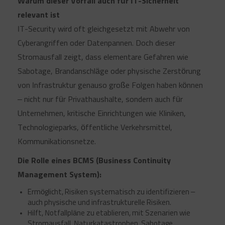
Warum dieser Vorfall auch für IT-Sicherheit
schalt
relevant ist
mal
IT-Security wird oft gleichgesetzt mit Abwehr von
das
Licht
Cyberangriffen oder Datenpannen. Doch dieser
aus..!
Stromausfall zeigt, dass elementare Gefahren wie
Sabotage, Brandanschläge oder physische Zerstörung
von Infrastruktur genauso große Folgen haben können
– nicht nur für Privathaushalte, sondern auch für
Unternehmen, kritische Einrichtungen wie Kliniken,
Technologieparks, öffentliche Verkehrsmittel,
Kommunikationsnetze.
Die Rolle eines BCMS (Business Continuity
Management System):
Ermöglicht, Risiken systematisch zu identifizieren –
auch physische und infrastrukturelle Risiken.
Hilft, Notfallpläne zu etablieren, mit Szenarien wie
Stromausfall, Naturkatastrophen, Sabotage.