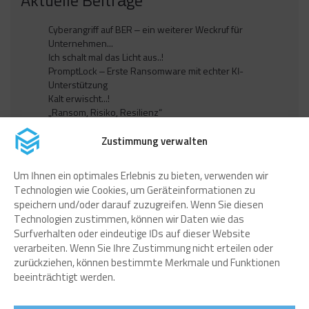
Aktuelle Beiträge
Cyberangriff auf BER – ein weiterer Weckruf für
Unternehmen...
Ich schalt mal das Licht aus..!
PromptLock – Erste Ransomware mit echter KI-
Unterstützung
Kalt erwischt...!
„Ransom, Risiko, Resilienz“
Zustimmung verwalten
Um Ihnen ein optimales Erlebnis zu bieten, verwenden wir
Technologien wie Cookies, um Geräteinformationen zu
speichern und/oder darauf zuzugreifen. Wenn Sie diesen
Technologien zustimmen, können wir Daten wie das
Surfverhalten oder eindeutige IDs auf dieser Website
verarbeiten. Wenn Sie Ihre Zustimmung nicht erteilen oder
zurückziehen, können bestimmte Merkmale und Funktionen
beeinträchtigt werden.